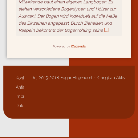
Mitwirkende baut einen eigenen Langbogen. Es
stehen verschiedene Bogentypen und Hölzer zur
Auswahl. Der Bogen wird individuell auf die Maße
des Einzelnen angepasst. Durch Zieheisen und
Raspeln bekommt der Bogenrohling seine
[...]
Powered by
iCagenda
(c) 2015-2018 Edgar Hilgendorf - Klangbau Aktiv
Kontakt
Anfahrt
Impressum
Datenschutzerklärung