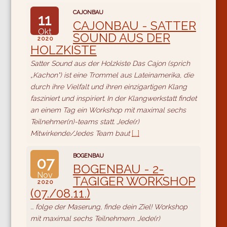
CAJONBAU
11
CAJONBAU - SATTER
Okt
SOUND AUS DER
2020
HOLZKISTE
Satter Sound aus der Holzkiste Das Cajon (sprich
„Kachon") ist eine Trommel aus Lateinamerika, die
durch ihre Vielfalt und ihren einzigartigen Klang
fasziniert und inspiriert. In der Klangwerkstatt findet
an einem Tag ein Workshop mit maximal sechs
Teilnehmer(n)-teams statt. Jede(r)
Mitwirkende/Jedes Team baut
[...]
BOGENBAU
07
BOGENBAU - 2-
Nov
TÄGIGER WORKSHOP
2020
(07./08.11.)
... folge der Maserung, finde dein Ziel! Workshop
mit maximal sechs Teilnehmern. Jede(r)