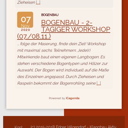
Zieheisen
[...]
BOGENBAU
07
BOGENBAU - 2-
Nov
TÄGIGER WORKSHOP
2020
(07./08.11.)
... folge der Maserung, finde dein Ziel! Workshop
mit maximal sechs Teilnehmern. Jede(r)
Mitwirkende baut einen eigenen Langbogen. Es
stehen verschiedene Bogentypen und Hölzer zur
Auswahl. Der Bogen wird individuell auf die Maße
des Einzelnen angepasst. Durch Zieheisen und
Raspeln bekommt der Bogenrohling seine
[...]
Powered by
iCagenda
(c) 2015-2018 Edgar Hilgendorf - Klangbau Aktiv
Kontakt